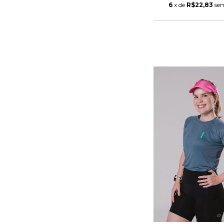
6
x de
R$22,83
sem