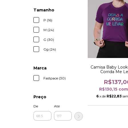
Tamanho
P (16)
M (24)
G (30)
Gg (24)
Camisa Baby Look
Marca
Corrida Me Le
Fastpace (30)
R$137,0
R$130,15
co
6
x de
R$22,83
sem
Preço
De
Até