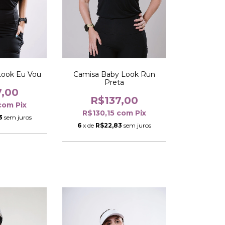
Look Eu Vou
Camisa Baby Look Run
Preta
7,00
R$137,00
com
Pix
R$130,15
com
Pix
3
sem juros
6
x de
R$22,83
sem juros