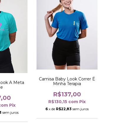
Camisa Baby Look Correr É
Look A Meta
Minha Terapia
de
R$137,00
7,00
R$130,15
com
Pix
com
Pix
6
x de
R$22,83
sem juros
3
sem juros