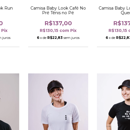
ok Run
Camisa Baby Look Café No
Camisa Baby 
Pré Tênis no Pé
Que
0
R$137,00
R$13
m
Pix
R$130,15
com
Pix
R$130,15
 juros
6
x de
R$22,83
sem juros
6
x de
R$22,8