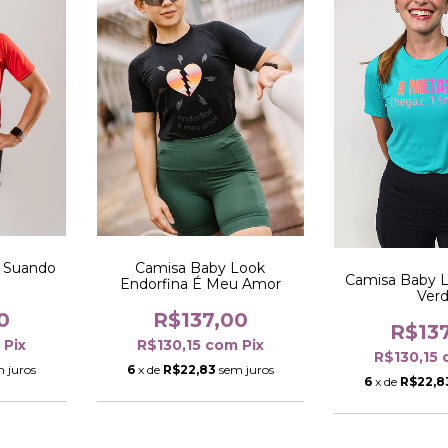
 Suando
Camisa Baby Look
Camisa Baby 
Endorfina É Meu Amor
Ver
0
R$137,00
R$13
m
Pix
R$130,15
com
Pix
R$130,15
 juros
6
x de
R$22,83
sem juros
6
x de
R$22,8