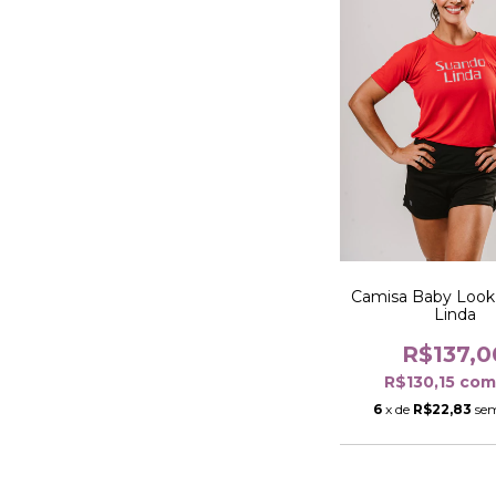
Camisa Baby Look
Linda
R$137,0
R$130,15
co
6
x de
R$22,83
sem