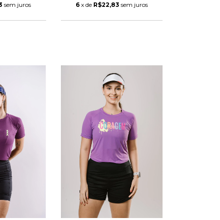
3
sem juros
6
x de
R$22,83
sem juros