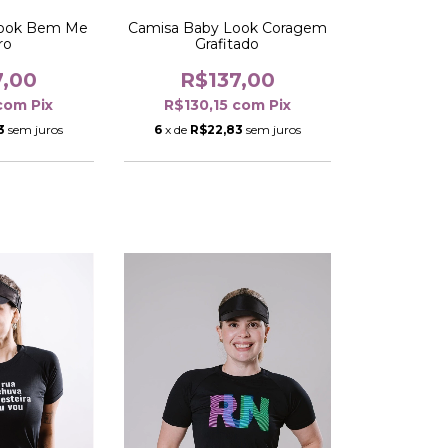
Look Bem Me
Camisa Baby Look Coragem
ro
Grafitado
7,00
R$137,00
com
Pix
R$130,15
com
Pix
3
sem juros
6
x de
R$22,83
sem juros