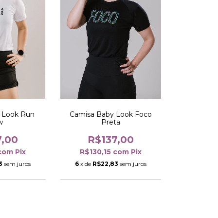
 Look Run
Camisa Baby Look Foco
w
Preta
7,00
R$137,00
com
Pix
R$130,15
com
Pix
3
sem juros
6
x de
R$22,83
sem juros