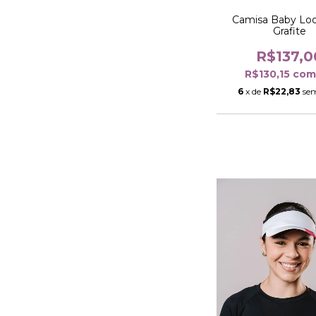
Camisa Baby Lo
Grafite
R$137,0
R$130,15
co
6
x de
R$22,83
sem