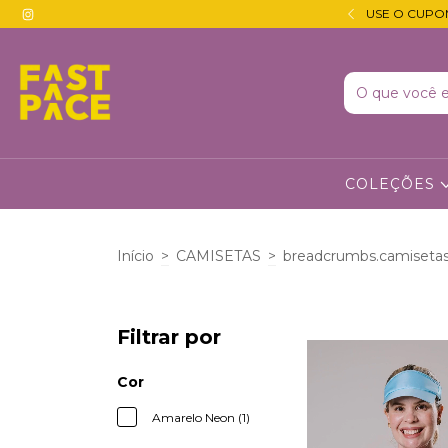
 JUROS · DESCONTO DE 5% NO PIX 🔵
USE O CUPO
COLEÇÕES
Início
>
CAMISETAS
>
breadcrumbs.camisetas
Filtrar por
Cor
Amarelo Neon (1)