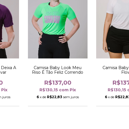
 Deixa A
Camisa Baby Look Meu
Camisa Baby
var
Riso É Tão Feliz Correndo
Flo
0
R$137,00
R$13
m
Pix
R$130,15
com
Pix
R$130,15
 juros
6
x de
R$22,83
sem juros
6
x de
R$22,8