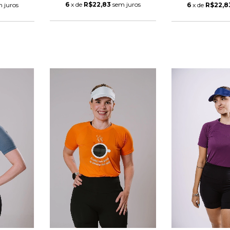
6
x de
R$22,83
sem juros
 juros
6
x de
R$22,8