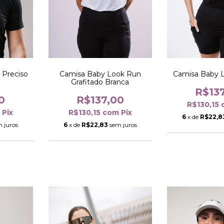
 Preciso
Camisa Baby Look Run
Camisa Baby 
Grafitado Branca
R$13
0
R$137,00
R$130,15
m
Pix
R$130,15
com
Pix
6
x de
R$22,8
 juros
6
x de
R$22,83
sem juros