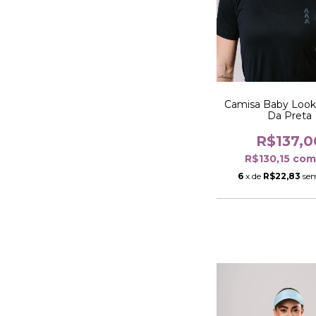
Camisa Baby Look
Da Preta
R$137,0
R$130,15
co
6
x de
R$22,83
sem