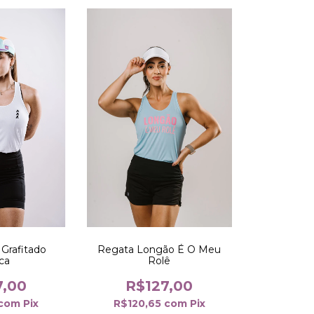
Grafitado
Regata Longão É O Meu
ca
Rolê
7,00
R$127,00
com
Pix
R$120,65
com
Pix