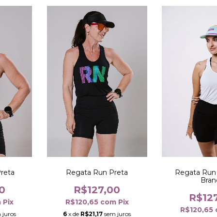
reta
Regata Run 
Regata Run Preta
Bran
0
R$127,00
R$12
m
Pix
R$120,65
com
Pix
R$120,65
 juros
6
x de
R$21,17
sem juros