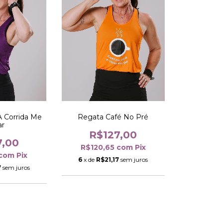
A Corrida Me
Regata Café No Pré
ar
R$127,00
7,00
R$120,65
com
Pix
com
Pix
6
x de
R$21,17
sem juros
7
sem juros