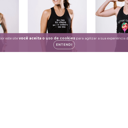
or este site
você aceita o uso de cookies
para agilizar a sua experiência
ENTENDI
Regata Eu Vou
Verde
Regata Ritmo 
R$127,00
0
R$12
R$120,65
com
Pix
m
Pix
R$120,65
6
x de
R$21,17
sem juros
 juros
6
x de
R$21,1