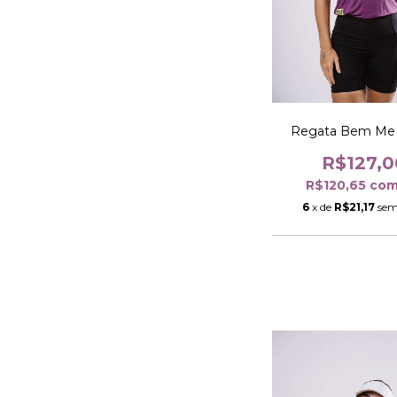
Regata Bem Me
R$127,0
R$120,65
co
6
x de
R$21,17
sem