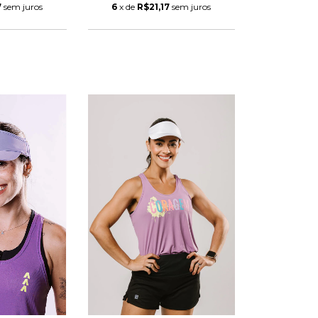
7
sem juros
6
x de
R$21,17
sem juros