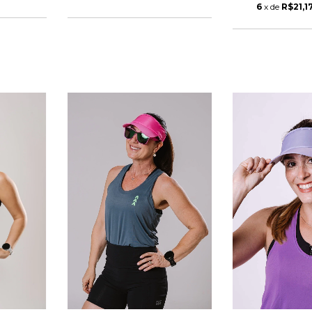
6
x de
R$21,1