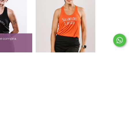
 de compra.
Tinto Preta
Regata Suando Linda
7,00
R$127,00
com
Pix
R$120,65
com
Pix
7
sem juros
6
x de
R$21,17
sem juros