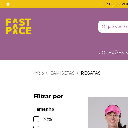
 JUROS · DESCONTO DE 5% NO PIX 🔵
USE O CUPO
COLEÇÕES
Início
>
CAMISETAS
>
REGATAS
Filtrar por
Tamanho
P (15)