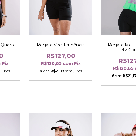
 Quero
Regata Vire Tendência
Regata Meu 
Feliz Co
0
R$127,00
R$12
m
Pix
R$120,65
com
Pix
R$120,65
 juros
6
x de
R$21,17
sem juros
6
x de
R$21,1