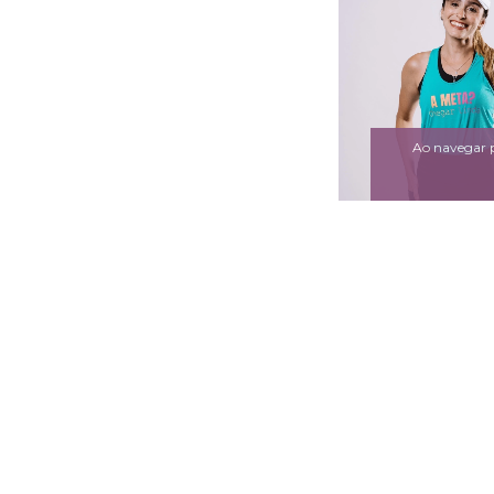
Ao navegar p
Regata A Meta 
R$127,0
R$120,65
co
6
x de
R$21,17
sem