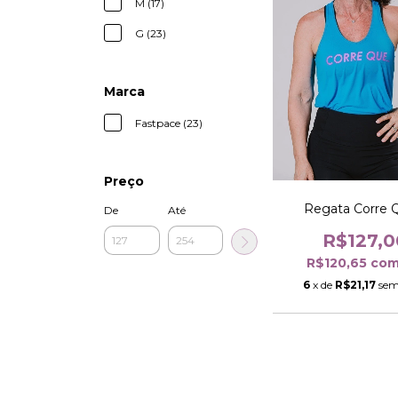
M (17)
G (23)
Marca
Fastpace (23)
Preço
Regata Corre Q
De
Até
R$127,0
R$120,65
co
6
x de
R$21,17
sem