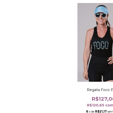
Regata Foco P
R$127,0
R$120,65
co
6
x de
R$21,17
sem