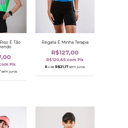
Riso É Tão
Regata É Minha Terapia
rrendo
R$127,00
7,00
R$120,65
com
Pix
com
Pix
6
x de
R$21,17
sem juros
7
sem juros