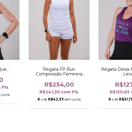
ue...
Regata FP Run
Regata Deixa 
Compressão Feminina
Lev
Branca
0
R$254,00
R$12
m
Pix
R$241,30
com
Pix
R$120,65
 juros
6
x de
R$42,33
sem juros
6
x de
R$21,1