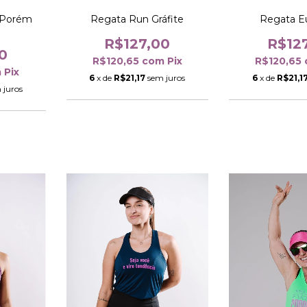
 Porém
Regata Run Gráfite
Regata E
R$127,00
R$12
0
R$120,65
com
Pix
R$120,65
m
Pix
6
x de
R$21,17
sem juros
6
x de
R$21,1
 juros