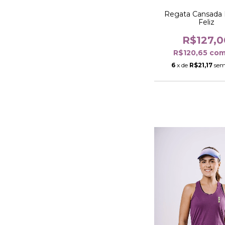
Regata Cansada
Feliz
R$127,0
R$120,65
co
6
x de
R$21,17
sem