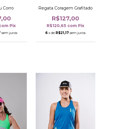
u Corro
Regata Coragem Grafitado
7,00
R$127,00
com
Pix
R$120,65
com
Pix
7
sem juros
6
x de
R$21,17
sem juros