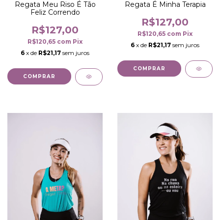
Regata Meu Riso É Tão
Regata É Minha Terapia
Feliz Correndo
R$127,00
R$127,00
R$120,65
com
Pix
R$120,65
com
Pix
6
x de
R$21,17
sem juros
6
x de
R$21,17
sem juros
COMPRAR
COMPRAR