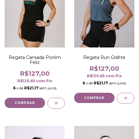
Regata Cansada Porém
Regata Run Gráfite
Feliz
R$127,00
R$127,00
R$120,65
com
Pix
R$120,65
com
Pix
6
x de
R$21,17
sem juros
6
x de
R$21,17
sem juros
COMPRAR
COMPRAR