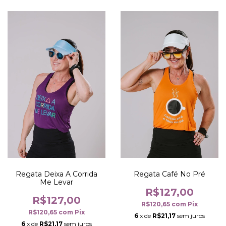
Regata Deixa A Corrida
Regata Café No Pré
Me Levar
R$127,00
R$127,00
R$120,65
com
Pix
R$120,65
com
Pix
6
x de
R$21,17
sem juros
6
x de
R$21,17
sem juros