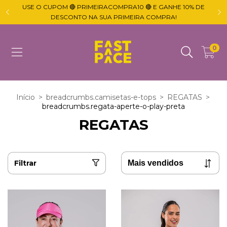
USE O CUPOM 🔴 PRIMEIRACOMPRA10 🔴 E GANHE 10% DE

DESCONTO NA SUA PRIMEIRA COMPRA!
0
Início
>
breadcrumbs.camisetas-e-tops
>
REGATAS
>
breadcrumbs.regata-aperte-o-play-preta
REGATAS
Filtrar