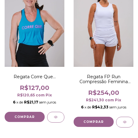
Regata Corre Que...
Regata FP Run
Compressão Feminina
Branca
R$127,00
R$254,00
R$120,65
com
Pix
R$241,30
com
Pix
6
x de
R$21,17
sem juros
6
x de
R$42,33
sem juros
COMPRAR
COMPRAR