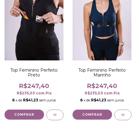
Top Feminino Perfeito
Top Feminino Perfeito
Preto
Marinho
R$247,40
R$247,40
R$235,03
com
Pix
R$235,03
com
Pix
6
x de
R$41,23
sem juros
6
x de
R$41,23
sem juros
COMPRAR
COMPRAR