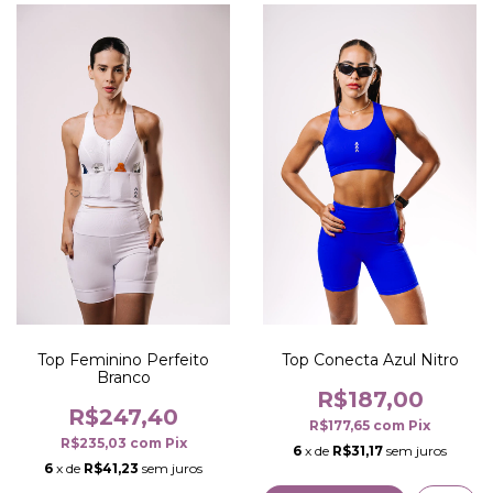
Top Feminino Perfeito
Top Conecta Azul Nitro
Branco
R$187,00
R$247,40
R$177,65
com
Pix
R$235,03
com
Pix
6
x de
R$31,17
sem juros
6
x de
R$41,23
sem juros