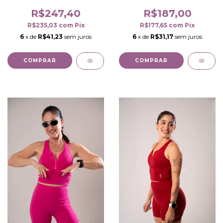
R$247,40
R$187,00
R$235,03
com
Pix
R$177,65
com
Pix
6
x de
R$41,23
sem juros
6
x de
R$31,17
sem juros
COMPRAR
COMPRAR