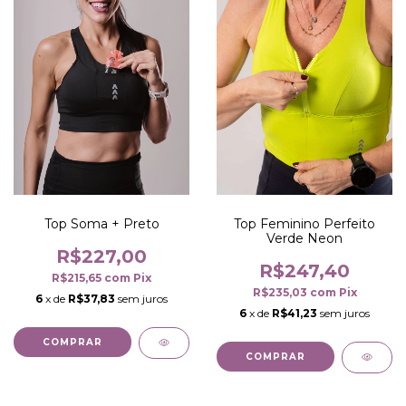
Top Soma + Preto
Top Feminino Perfeito
Verde Neon
R$227,00
R$247,40
R$215,65
com
Pix
R$235,03
com
Pix
6
x de
R$37,83
sem juros
6
x de
R$41,23
sem juros
COMPRAR
COMPRAR