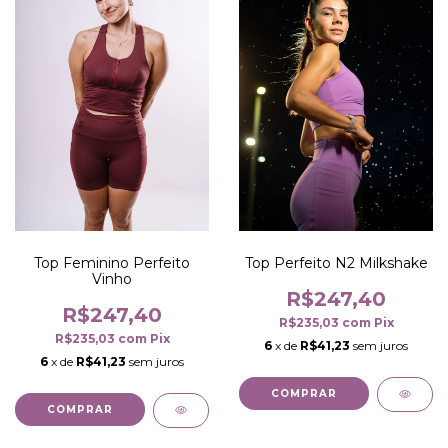
Top Feminino Perfeito
Top Perfeito N2 Milkshake
Vinho
R$247,40
R$247,40
R$235,03
com
Pix
R$235,03
com
Pix
6
x de
R$41,23
sem juros
6
x de
R$41,23
sem juros
COMPRAR
COMPRAR