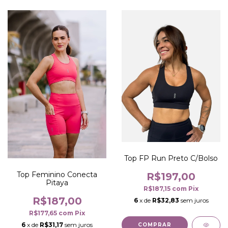
Top FP Run Preto C/Bolso
Top Feminino Conecta
R$197,00
Pitaya
R$187,15
com
Pix
R$187,00
6
x de
R$32,83
sem juros
R$177,65
com
Pix
6
x de
R$31,17
sem juros
COMPRAR