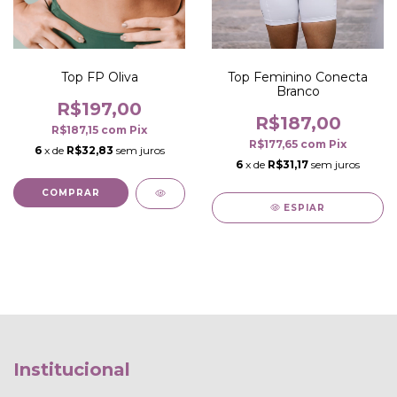
Top FP Oliva
Top Feminino Conecta
Branco
R$197,00
R$187,00
R$187,15
com
Pix
R$177,65
com
Pix
6
x de
R$32,83
sem juros
6
x de
R$31,17
sem juros
COMPRAR
ESPIAR
Institucional