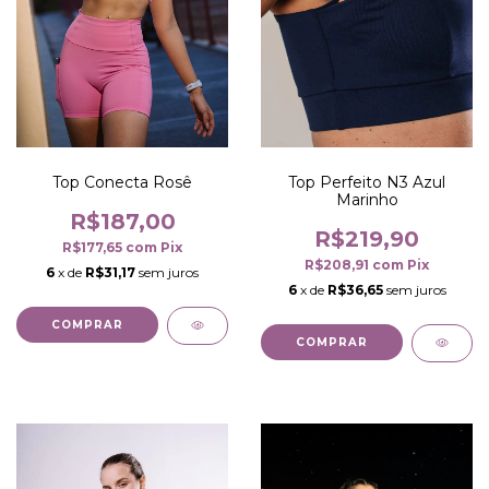
Top Conecta Rosê
Top Perfeito N3 Azul
Marinho
R$187,00
R$219,90
R$177,65
com
Pix
R$208,91
com
Pix
6
x de
R$31,17
sem juros
6
x de
R$36,65
sem juros
COMPRAR
COMPRAR